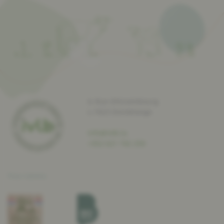
4, Rue d’Ansembourg
L-7423 Dondelange
info@ivlb.lu
+352 621 742 250
Nos labels: